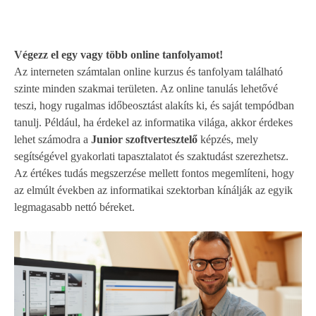
Végezz el egy vagy több online tanfolyamot!
Az interneten számtalan online kurzus és tanfolyam található
szinte minden szakmai területen. Az online tanulás lehetővé
teszi, hogy rugalmas időbeosztást alakíts ki, és saját tempódban
tanulj. Például, ha érdekel az informatika világa, akkor érdekes
lehet számodra a
Junior szoftvertesztelő
képzés, mely
segítségével gyakorlati tapasztalatot és szaktudást szerezhetsz.
Az értékes tudás megszerzése mellett fontos megemlíteni, hogy
az elmúlt években az informatikai szektorban kínálják az egyik
legmagasabb nettó béreket.