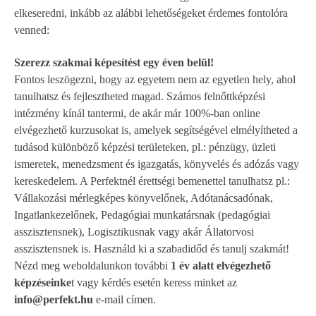
elkeseredni, inkább az alábbi lehetőségeket érdemes fontolóra
venned:
Szerezz szakmai képesítést egy éven belül!
Fontos leszögezni, hogy az egyetem nem az egyetlen hely, ahol
tanulhatsz és fejlesztheted magad. Számos felnőttképzési
intézmény kínál tantermi, de akár már 100%-ban online
elvégezhető kurzusokat is, amelyek segítségével elmélyítheted a
tudásod különböző képzési területeken, pl.: pénzügy, üzleti
ismeretek, menedzsment és igazgatás, könyvelés és adózás vagy
kereskedelem. A Perfektnél érettségi bemenettel tanulhatsz pl.:
Vállakozási mérlegképes könyvelőnek
,
Adótanácsadónak
,
Ingatlankezelőnek
,
Pedagógiai munkatársnak
(pedagógiai
asszisztensnek),
Logisztikusnak
vagy akár
Állatorvosi
asszisztensnek
is. Használd ki a szabadidőd és tanulj szakmát!
Nézd meg weboldalunkon további
1 év alatt elvégezhető
képzéseinke
t
vagy kérdés esetén keress minket az
info@perfekt.hu
e-mail címen.