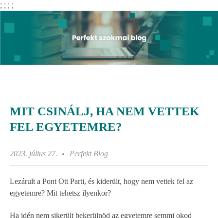
;
;
;
;
MIT CSINÁLJ, HA NEM VETTEK
FEL EGYETEMRE?
2023. július 27.
Perfekt Blog
Lezárult a Pont Ott Parti, és kiderült, hogy nem vettek fel az
egyetemre? Mit tehetsz ilyenkor?
Ha idén nem sikerült bekerülnöd az egyetemre semmi okod