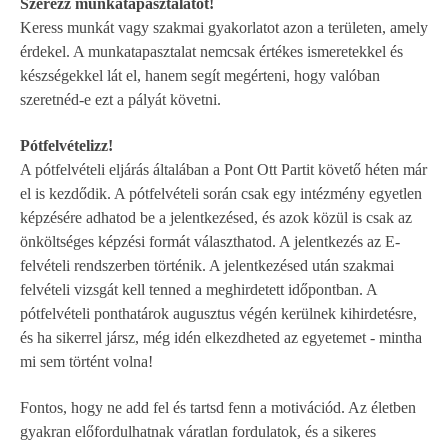
Szerezz munkatapasztalatot!
Keress munkát vagy szakmai gyakorlatot azon a területen, amely
érdekel. A munkatapasztalat nemcsak értékes ismeretekkel és
készségekkel lát el, hanem segít megérteni, hogy valóban
szeretnéd-e ezt a pályát követni.
Pótfelvételizz!
A pótfelvételi eljárás általában a Pont Ott Partit követő héten már
el is kezdődik. A pótfelvételi során csak egy intézmény egyetlen
képzésére adhatod be a jelentkezésed, és azok közül is csak az
önköltséges képzési formát választhatod. A jelentkezés az E-
felvételi rendszerben történik. A jelentkezésed után szakmai
felvételi vizsgát kell tenned a meghirdetett időpontban. A
pótfelvételi ponthatárok augusztus végén kerülnek kihirdetésre,
és ha sikerrel jársz, még idén elkezdheted az egyetemet - mintha
mi sem történt volna!
Fontos, hogy ne add fel és tartsd fenn a motivációd. Az életben
gyakran előfordulhatnak váratlan fordulatok, és a sikeres