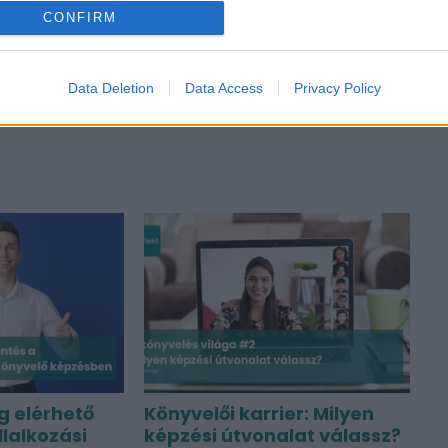
CONFIRM
mérlegképes könyvelő
fontos es aktualis
Data Deletion
Data Access
Privacy Policy
g elérhető
Könyvelői karrier: Milyen
llalkozási
képzési útvonalat válassz?