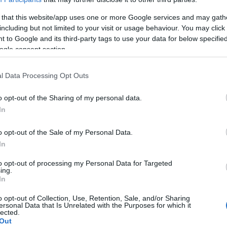
 that this website/app uses one or more Google services and may gath
kezdéséhez továbbra is érettségi bizonyítvány
including but not limited to your visit or usage behaviour. You may click 
tama jelentősen megnő, az eddigi 500-600 órás
 to Google and its third-party tags to use your data for below specifi
legi 1-1,5 éven belül elvégezhető képzés helyett 2-
ogle consent section.
s online oktatási lehetősége megmarad, azonban a
elkedés várható.
l Data Processing Opt Outs
odulból áll, amelyek különböző témaköröket fednek
o opt-out of the Sharing of my personal data.
lalkozások pénzügyei, könyvviteli ismeretek, adózási
In
ben, pénzügyi számvitel és a pénzügyi kimutatások
tekben
felmentést lehet kapni
az egyes modulok alól,
o opt-out of the Sale of my Personal Data.
s képesítésekkel vagy oklevéllel.
In
to opt-out of processing my Personal Data for Targeted
yvelő képzés
1,5 év alatt, kedvező áron való
ing.
 becsatlakozással.
In
o opt-out of Collection, Use, Retention, Sale, and/or Sharing
ersonal Data that Is Unrelated with the Purposes for which it
lected.
Out