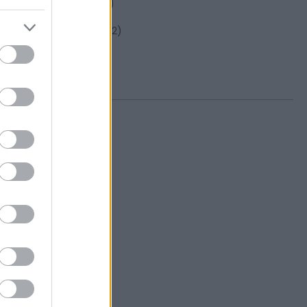
2024 november
(
8
)
2024 október
(
1
)
2024 szeptember
(
2
)
2024 július
(
3
)
2024 június
(
2
)
Tovább
...
IMPRESSZUM