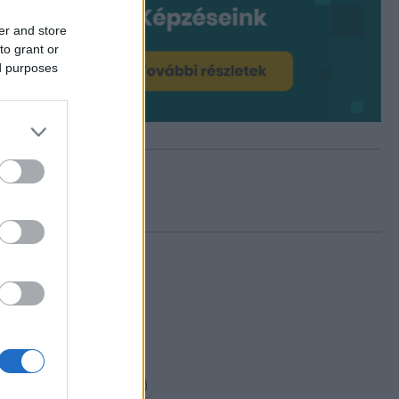
er and store
to grant or
ed purposes
Facebook
Archívum
2025 május
(
7
)
2025 április
(
1
)
2025 március
(
3
)
2025 február
(
8
)
2025 január
(
2
)
2024 december
(
2
)