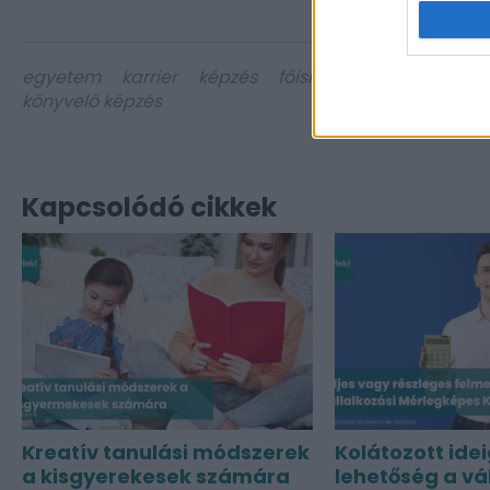
egyetem
karrier
képzés
főiskola
felnőttképzés
könyvelő képzés
Kapcsolódó cikkek
Kreatív tanulási módszerek
Kolátozott idei
a kisgyerekesek számára
lehetőség a vá