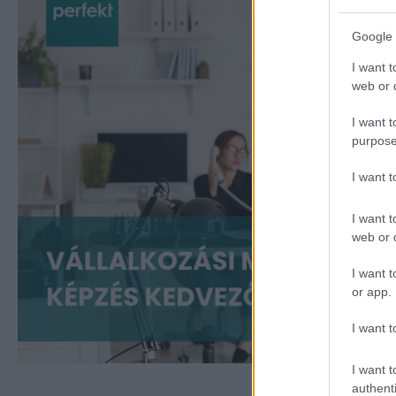
Google 
I want t
web or d
I want t
purpose
I want 
I want t
web or d
I want t
or app.
I want t
I want t
authenti