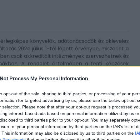
mérlegképes könyvelők, adótanácsadók és okleveles
tozás 2024 július 1-től lépett érvénybe, miszerint a
ében csak akkreditált intézmények szervezhetnek és
mákban. A rendelet értelmében a fenti képzések
 ez garantált áremelkedést von maga után. Az új
képzést érintik.
elő
Not Process My Personal Information
etelmény szerinti csoportokhoz még korlátozott
to opt-out of the sale, sharing to third parties, or processing of your per
 Mérlegképes Könyvelő
képzések csúsztatott
formation for targeted advertising by us, please use the below opt-out s
 szünettel kezdődnek, így a becsatlakozás
r selection. Please note that after your opt-out request is processed y
eing interest-based ads based on personal information utilized by us or
disclosed to third parties prior to your opt-out. You may separately opt-
losure of your personal information by third parties on the IAB’s list of
dult csoportunkhoz a korábbi kedvező
. This information may also be disclosed by us to third parties on the
IA
Participants
that may further disclose it to other third parties.