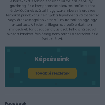
A Perfekt Zrt. szakmai fórumot biztosít az pénzügyi-
gazdasági és a kompetenciafejlesztés területe iránt
érdeklődőknek azáltal, hogy szakembereink érdekes
témákat járnak körül, felhívják a figyelmet a változásokra
vagy érdekességeken keresztül mutatnak be egy-egy
aktualitást. A Szakmai Blogon szereplő cikkek nem
minősülnek tanácsadásnak, az azok felhasználásával
okozott károkért felelősség nem terheli a szerzőket és a
Perfekt Zrt-t.
Facebook