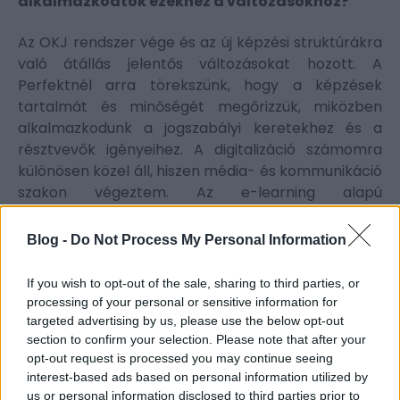
alkalmazkodtok ezekhez a változásokhoz?
Az OKJ rendszer vége és az új képzési struktúrákra
való átállás jelentős változásokat hozott. A
Perfektnél arra törekszünk, hogy a képzések
tartalmát és minőségét megőrizzük, miközben
alkalmazkodunk a jogszabályi keretekhez és a
résztvevők igényeihez. A digitalizáció számomra
különösen közel áll, hiszen média- és kommunikáció
szakon végeztem. Az e-learning alapú
megoldásokkal a tanulás ma már sokkal
rugalmasabb; akár otthonról vagy a világ bármely
Blog -
Do Not Process My Personal Information
pontjáról elérhetővé vált.
If you wish to opt-out of the sale, sharing to third parties, or
Ha egyetlen tanácsot adhatnál azoknak, akik
processing of your personal or sensitive information for
most kezdik a pályájukat a képzésszervezés
targeted advertising by us, please use the below opt-out
területén, mi lenne az?
section to confirm your selection. Please note that after your
opt-out request is processed you may continue seeing
interest-based ads based on personal information utilized by
Ne adják fel az első lépcsőknél! Az elején sok
us or personal information disclosed to third parties prior to