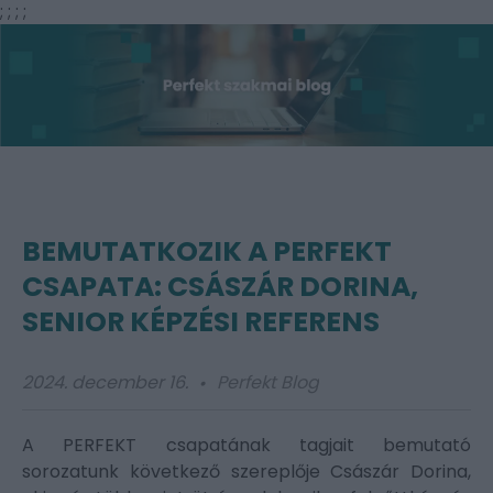
;
;
;
;
BEMUTATKOZIK A PERFEKT
CSAPATA: CSÁSZÁR DORINA,
SENIOR KÉPZÉSI REFERENS
2024. december 16.
Perfekt Blog
A PERFEKT csapatának tagjait bemutató
sorozatunk következő szereplője Császár Dorina,