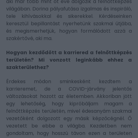
aki már több mint öt éve dolgozik a felnőttképzés
világában. Dorina pályafutása izgalmas és inspiráló,
tele kihívásokkal és sikerekkel. Kérdéseinken
keresztül bepillantást nyerhetünk szakmai útjába,
és megismerhetjük, hogyan formálódott azzá a
szakértővé, aki ma.
Hogyan kezdődött a karriered a felnőttképzés
területén? Mi vonzott leginkább ehhez a
szakterülethez?
Érdekes módon sminkesként kezdtem a
karrieremet, de a COVID-járvány jelentős
változásokat hozott az életemben. Akkoriban jött
egy lehetőség, hogy kipróbáljam magam a
felnőttképzés területén, mivel édesanyám szakmai
vezetőként dolgozott egy másik képzőcégnél. Ő
vezetett be ebbe a világba. Kezdetben nem
gondoltam, hogy hosszú távon ezen a területen