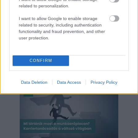
related to personalization.
I want to allow Google to enable storage
related to security, including authentication
functionality and fraud prevention, and other
user protection.
karrier
képzés
bemutatkozas
perfekt
felnőttképzés
jo tudni
CONFIRM
Kapcsolódó cikkek
Data Deletion
Data Access
Privacy Policy