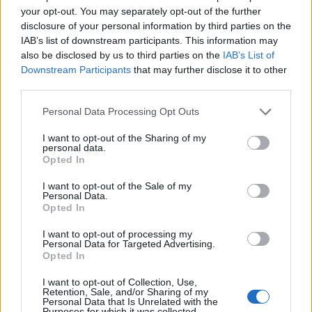
adminisztrációval jár ez a szakma, de ezek az
your opt-out. You may separately opt-out of the further
alapok szükségesek ahhoz, hogy megértsük a teljes
disclosure of your personal information by third parties on the
rendszert és folyamatait. Ha ezen túl vagyunk, a
IAB’s list of downstream participants. This information may
munka igazán izgalmassá és sokszínűvé válik.
also be disclosed by us to third parties on the
IAB’s List of
Downstream Participants
that may further disclose it to other
Mivel szeretsz feltöltődni a szabadidődben?
third parties.
Please note that this website/app uses one or more Google
Personal Data Processing Opt Outs
A sütés-főzés számomra igazi kikapcsolódás, főleg
services and may gather and store information including but
az olasz konyha ételei állnak közel hozzám. Minden
not limited to your visit or usage behaviour. You may click to
I want to opt-out of the Sharing of my
personal data.
karácsonykor nagyjából három teljes napot töltök
grant or deny consent to Google and its third-party tags to
Opted In
a konyhában, hogy elkészítsem a családi menüt:
use your data for below specified purposes in below Google
levesek, főételek, bejgli és többféle sütemény kerül
consent section.
I want to opt-out of the Sale of my
Personal Data.
az asztalra. Emellett az utazás is nagy
Opted In
szenvedélyem, és ezekről blogot is írok, egyelőre
csak saját felhasználásra. Az egyik
I want to opt-out of processing my
Personal Data for Targeted Advertising.
legemlékezetesebb utam egy pugliai körút volt.
Opted In
I want to opt-out of Collection, Use,
Retention, Sale, and/or Sharing of my
Personal Data that Is Unrelated with the
Purposes for which it was collected.