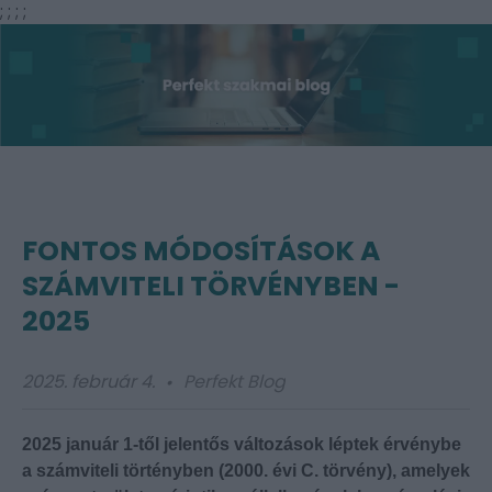
;
;
;
;
FONTOS MÓDOSÍTÁSOK A
SZÁMVITELI TÖRVÉNYBEN -
2025
2025. február 4.
Perfekt Blog
2025 január 1-től jelentős változások léptek érvénybe
a számviteli történyben (2000. évi C. törvény), amelyek