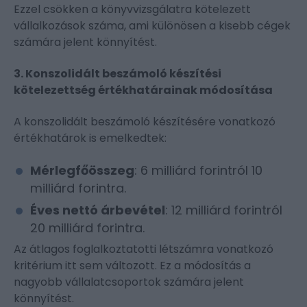
Ezzel csökken a könyvvizsgálatra kötelezett
vállalkozások száma, ami különösen a kisebb cégek
számára jelent könnyítést.
3. Konszolidált beszámoló készítési
kötelezettség értékhatárainak módosítása
A konszolidált beszámoló készítésére vonatkozó
értékhatárok is emelkedtek:
Mérlegfőösszeg
: 6 milliárd forintról 10
milliárd forintra.
Éves nettó árbevétel
: 12 milliárd forintról
20 milliárd forintra.
Az átlagos foglalkoztatotti létszámra vonatkozó
kritérium itt sem változott. Ez a módosítás a
nagyobb vállalatcsoportok számára jelent
könnyítést.