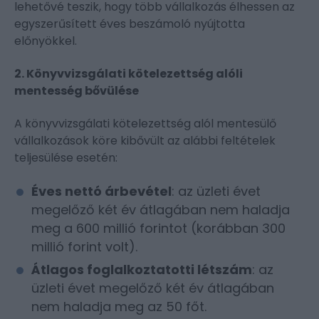
lehetővé teszik, hogy több vállalkozás élhessen az
egyszerűsített éves beszámoló nyújtotta
előnyökkel.
2. Könyvvizsgálati kötelezettség alóli
mentesség bővülése
A könyvvizsgálati kötelezettség alól mentesülő
vállalkozások köre kibővült az alábbi feltételek
teljesülése esetén:
Éves nettó árbevétel
: az üzleti évet
megelőző két év átlagában nem haladja
meg a 600 millió forintot (korábban 300
millió forint volt).
Átlagos foglalkoztatotti létszám
: az
üzleti évet megelőző két év átlagában
nem haladja meg az 50 főt.