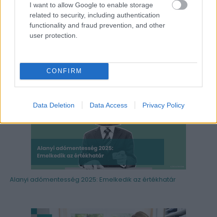
praktikum
mérlegképes könyvelő
I want to allow Google to enable storage
adotanacsado
jo tudni
fontos es aktualis
related to security, including authentication
könyvelő képzés
adovaltozasok
functionality and fraud prevention, and other
user protection.
Kapcsolódó cikkek
CONFIRM
Data Deletion
Data Access
Privacy Policy
Alanyi adómentesség 2025: Emelkedik az értékhatár