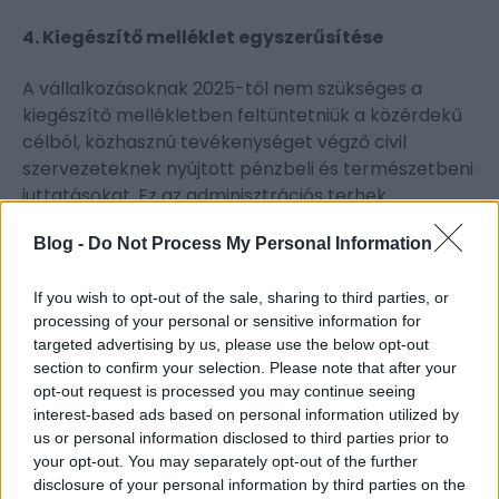
4. Kiegészítő melléklet egyszerűsítése
A vállalkozásoknak 2025-től nem szükséges a
kiegészítő mellékletben feltüntetniük a közérdekű
célból, közhasznú tevékenységet végző civil
szervezeteknek nyújtott pénzbeli és természetbeni
juttatásokat. Ez az adminisztrációs terhek
csökkentését szolgálja.
Blog -
Do Not Process My Personal Information
5. Letétbe helyezési és közzétételi kötelezettség
elmulasztásának következményei
If you wish to opt-out of the sale, sharing to third parties, or
processing of your personal or sensitive information for
targeted advertising by us, please use the below opt-out
Amennyiben egy vállalkozás nem tesz eleget a
section to confirm your selection. Please note that after your
beszámoló, fenntarthatósági jelentés vagy egyéb
opt-out request is processed you may continue seeing
kötelező dokumentumok letétbe helyezési és
interest-based ads based on personal information utilized by
közzétételi kötelezettségének, bármely harmadik
us or personal information disclosed to third parties prior to
fél kezdeményezhet cégbírósági törvényességi
your opt-out. You may separately opt-out of the further
felügyeleti eljárást. Ezért különösen fontos a
disclosure of your personal information by third parties on the