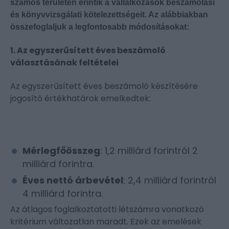
számos területen érintik a vállalkozások beszámolási
és könyvvizsgálati kötelezettségeit. Az alábbiakban
összefoglaljuk a legfontosabb módosításokat:
1. Az egyszerűsített éves beszámoló
választásának feltételei
Az egyszerűsített éves beszámoló készítésére
jogosító értékhatárok emelkedtek:
Mérlegfőösszeg
: 1,2 milliárd forintról 2
milliárd forintra.
Éves nettó árbevétel
: 2,4 milliárd forintról
4 milliárd forintra.
Az átlagos foglalkoztatotti létszámra vonatkozó
kritérium változatlan maradt. Ezek az emelések