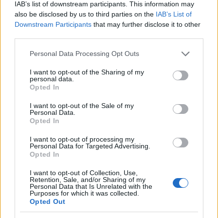
IAB’s list of downstream participants. This information may
határidők betartása.
also be disclosed by us to third parties on the
IAB’s List of
Downstream Participants
that may further disclose it to other
6. Előre meghatározott könyvvizsgáló
third parties.
választásának tilalma
Please note that this website/app uses one or more Google
Personal Data Processing Opt Outs
Semmisnek minősül minden olyan szerződéses
services and may gather and store information including but
not limited to your visit or usage behaviour. You may click to
I want to opt-out of the Sharing of my
rendelkezés vagy jognyilatkozat, amely egy
personal data.
grant or deny consent to Google and its third-party tags to
vállalkozást adott könyvvizsgáló vagy
Opted In
use your data for below specified purposes in below Google
könyvvizsgáló cég választására kötelez. Ez
consent section.
I want to opt-out of the Sale of my
biztosítja a vállalkozások számára a könyvvizsgáló
Personal Data.
szabad megválasztásának jogát.
Opted In
I want to opt-out of processing my
Ezek a módosítások jelentős hatással vannak a
Personal Data for Targeted Advertising.
vállalkozások számviteli és könyvvizsgálati
Opted In
gyakorlatára, ezért ajánlott alaposan
I want to opt-out of Collection, Use,
megismerkedni velük és szükség esetén szakértői
Retention, Sale, and/or Sharing of my
Personal Data that Is Unrelated with the
tanácsot igénybe venni.
Purposes for which it was collected.
Opted Out
Ha érdeklődsz a számviteli ismeretek után, tekintsd