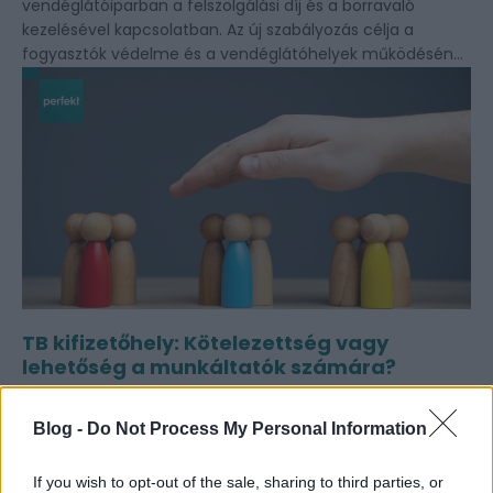
vendéglátóiparban a felszolgálási díj és a borravaló
kezelésével kapcsolatban. Az új szabályozás célja a
fogyasztók védelme és a vendéglátóhelyek működésének
...
TB kifizetőhely: Kötelezettség vagy
lehetőség a munkáltatók számára?
2025. február 21.
Perfekt Blog
Blog -
Do Not Process My Personal Information
A tartósan 100 főnél több munkavállalót foglalkoztató
cégek számára kötelező a társadalombiztosítási (TB)
If you wish to opt-out of the sale, sharing to third parties, or