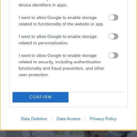
device identifiers in apps.
I want to allow Google to enable storage
related to functionality of the website or app.
I want to allow Google to enable storage
related to personalization.
I want to allow Google to enable storage
Fontos módosítások a számviteli
related to security, including authentication
törvényben - 2025
functionality and fraud prevention, and other
user protection.
2025. február 04.
Perfekt Blog
2025 január 1-től jelentős változások léptek érvénybe a
CONFIRM
számviteli történyben (2000. évi C. törvény), amelyek
számos területen érintik a vállalkozások beszámolási és...
Data Deletion
Data Access
Privacy Policy