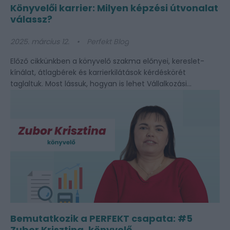
Könyvelői karrier: Milyen képzési útvonalat
válassz?
2025. március 12.
Perfekt Blog
Előző cikkünkben a könyvelő szakma előnyei, kereslet-
kínálat, átlagbérek és karrierkilátások kérdéskörét
taglaltuk. Most lássuk, hogyan is lehet Vállalkozási...
Bemutatkozik a PERFEKT csapata: #5
Zubor Krisztina, könyvelő