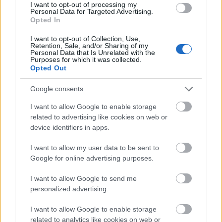
I want to opt-out of processing my
Personal Data for Targeted Advertising.
Opted In
I want to opt-out of Collection, Use,
Retention, Sale, and/or Sharing of my
Personal Data that Is Unrelated with the
Purposes for which it was collected.
Opted Out
Google consents
I want to allow Google to enable storage
Alanyi adómentesség 2025: Emelkedik az
related to advertising like cookies on web or
értékhatár
device identifiers in apps.
I want to allow my user data to be sent to
2025. február 04.
Perfekt Blog
Google for online advertising purposes.
2025-től ismét fontos változás lépett életbe a hazai
adórendszerben: emelkedik az alanyi adómentesség
I want to allow Google to send me
personalized advertising.
értékhatára. Ez a módosítás különösen az egyéni...
I want to allow Google to enable storage
related to analytics like cookies on web or