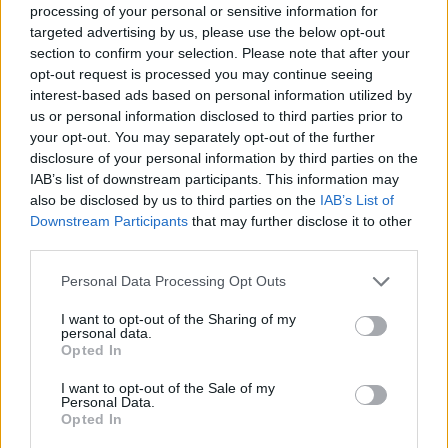
kifizetőhely létrehozása. Ez biztosítja, hogy a dolgozók...
processing of your personal or sensitive information for
targeted advertising by us, please use the below opt-out
section to confirm your selection. Please note that after your
opt-out request is processed you may continue seeing
interest-based ads based on personal information utilized by
us or personal information disclosed to third parties prior to
your opt-out. You may separately opt-out of the further
disclosure of your personal information by third parties on the
IAB’s list of downstream participants. This information may
also be disclosed by us to third parties on the
IAB’s List of
Downstream Participants
that may further disclose it to other
third parties.
Bemutatkozik a PERFEKT csapata: #4
Please note that this website/app uses one or more Google
Personal Data Processing Opt Outs
Forgó Melinda, képzési központ vezető
services and may gather and store information including but
not limited to your visit or usage behaviour. You may click to
I want to opt-out of the Sharing of my
personal data.
2025. február 11.
Perfekt Blog
grant or deny consent to Google and its third-party tags to
Opted In
use your data for below specified purposes in below Google
A felnőttképzés dinamikusan változó világában
consent section.
I want to opt-out of the Sale of my
tapasztalat és elkötelezettség nélkül nehéz helytállni.
Personal Data.
Opted In
Forgó Melinda, a Perfekt Képzési Központ vezetője több...