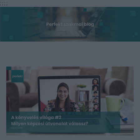
;
;
;
;