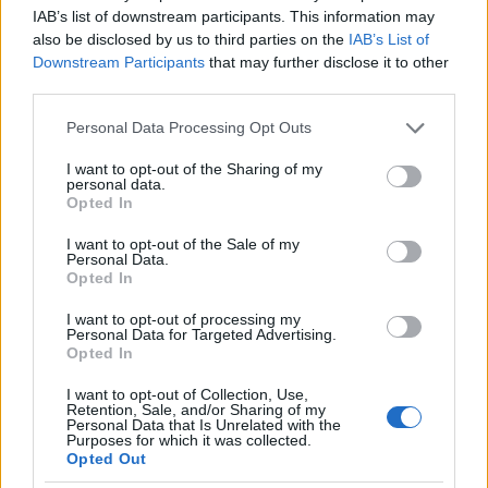
2020.
2020.
2020.
IAB’s list of downstream participants. This information may
42. hét
41. hét
40. hét
also be disclosed by us to third parties on the
IAB’s List of
2
3
2
Downstream Participants
that may further disclose it to other
third parties.
POSZT
POSZT
POSZT
Please note that this website/app uses one or more Google
2020.
2020.
2020.
Personal Data Processing Opt Outs
39. hét
38. hét
37. hét
services and may gather and store information including but
2
2
2
not limited to your visit or usage behaviour. You may click to
I want to opt-out of the Sharing of my
personal data.
grant or deny consent to Google and its third-party tags to
Opted In
POSZT
POSZT
POSZT
use your data for below specified purposes in below Google
consent section.
I want to opt-out of the Sale of my
2020.
2020.
2020.
Personal Data.
36. hét
35. hét
34. hét
Opted In
2
2
2
I want to opt-out of processing my
POSZT
POSZT
POSZT
Personal Data for Targeted Advertising.
Opted In
2020.
2020.
2020.
33. hét
32. hét
31. hét
I want to opt-out of Collection, Use,
2
2
1
Retention, Sale, and/or Sharing of my
Personal Data that Is Unrelated with the
Purposes for which it was collected.
POSZT
POSZT
POSZT
Opted Out
2020.
2020.
2020.