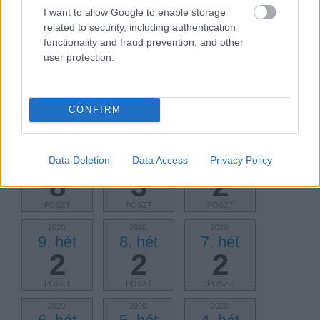
18. hét
17. hét
16. hét
I want to allow Google to enable storage
3
2
4
related to security, including authentication
functionality and fraud prevention, and other
POSZT
POSZT
POSZT
user protection.
2020.
2020.
2020.
15. hét
14. hét
13. hét
2
3
3
CONFIRM
POSZT
POSZT
POSZT
2020.
2020.
2020.
Data Deletion
Data Access
Privacy Policy
12. hét
11. hét
10. hét
8
3
2
POSZT
POSZT
POSZT
2020.
2020.
2020.
9. hét
8. hét
7. hét
2
2
2
POSZT
POSZT
POSZT
2020.
2020.
2020.