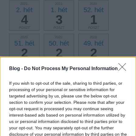
2021.
2021.
2020.
2. hét
1. hét
52. hét
4
3
1
POSZT
POSZT
POSZT
2020.
2020.
2020.
51. hét
50. hét
49. hét
2
2
2
POSZT
POSZT
POSZT
Blog -
Do Not Process My Personal Information
2020.
2020.
2020.
48. hét
47. hét
46. hét
2
2
3
If you wish to opt-out of the sale, sharing to third parties, or
processing of your personal or sensitive information for
POSZT
POSZT
POSZT
targeted advertising by us, please use the below opt-out
section to confirm your selection. Please note that after your
2020.
2020.
2020.
opt-out request is processed you may continue seeing
45. hét
44. hét
43. hét
interest-based ads based on personal information utilized by
4
2
2
us or personal information disclosed to third parties prior to
your opt-out. You may separately opt-out of the further
POSZT
POSZT
POSZT
disclosure of your personal information by third parties on the