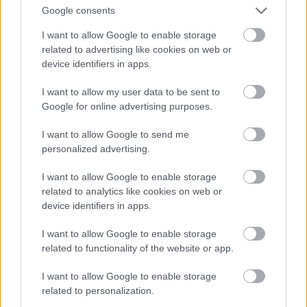
30. hét
29. hét
28. hét
Google consents
2
2
2
I want to allow Google to enable storage
related to advertising like cookies on web or
POSZT
POSZT
POSZT
device identifiers in apps.
2020.
2020.
2020.
27. hét
26. hét
25. hét
I want to allow my user data to be sent to
4
4
3
Google for online advertising purposes.
POSZT
POSZT
POSZT
I want to allow Google to send me
personalized advertising.
2020.
2020.
2020.
24. hét
23. hét
22. hét
2
3
2
I want to allow Google to enable storage
related to analytics like cookies on web or
POSZT
POSZT
POSZT
device identifiers in apps.
2020.
2020.
2020.
I want to allow Google to enable storage
21. hét
20. hét
19. hét
related to functionality of the website or app.
2
2
2
I want to allow Google to enable storage
POSZT
POSZT
POSZT
related to personalization.
2020.
2020.
2020.