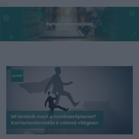
;
;
;
;