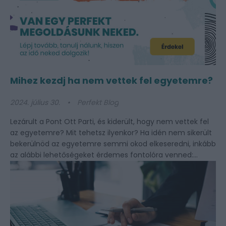
Mihez kezdj ha nem vettek fel egyetemre?
2024. július 30.
Perfekt Blog
Lezárult a Pont Ott Parti, és kiderült, hogy nem vettek fel
az egyetemre? Mit tehetsz ilyenkor? Ha idén nem sikerült
bekerülnöd az egyetemre semmi okod elkeseredni, inkább
az alábbi lehetőségeket érdemes fontolóra venned:
Szerezz szakmai képesítést! Fontos leszögezni, hogy az
egyetem nem az…