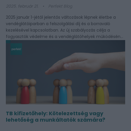
2025. február 21.
Perfekt Blog
2025 január 1-jétől jelentős változások lépnek életbe a
vendéglátóiparban a felszolgálási díj és a borravaló
kezelésével kapcsolatban. Az új szabályozás célja a
fogyasztók védelme és a vendéglátóhelyek működésének
átláthatóbbá tétele. Felszolgálási díj maximalizálása Az új
rendelet értelmében a…
TB kifizetőhely: Kötelezettség vagy
lehetőség a munkáltatók számára?