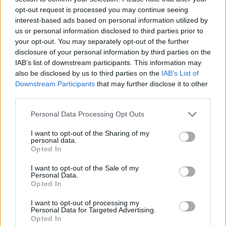
támogatja a vállalkozásokat az adóterhek...
opt-out request is processed you may continue seeing
interest-based ads based on personal information utilized by
us or personal information disclosed to third parties prior to
your opt-out. You may separately opt-out of the further
disclosure of your personal information by third parties on the
IAB’s list of downstream participants. This information may
also be disclosed by us to third parties on the
IAB’s List of
Downstream Participants
that may further disclose it to other
third parties.
Please note that this website/app uses one or more Google
Personal Data Processing Opt Outs
services and may gather and store information including but
not limited to your visit or usage behaviour. You may click to
I want to opt-out of the Sharing of my
Hogyan támogasd a tinédzsereket az
personal data.
grant or deny consent to Google and its third-party tags to
önálló tanulásban?
Opted In
use your data for below specified purposes in below Google
consent section.
I want to opt-out of the Sale of my
2024. december 04.
Perfekt Blog
Personal Data.
Opted In
Az önálló tanulás elsajátítása tinédzserkorban
meghatározó lépés a fiatalok életében. Ez nemcsak a
I want to opt-out of processing my
Personal Data for Targeted Advertising.
tanulás hatékonyságát növeli, hanem segíti őket...
Opted In