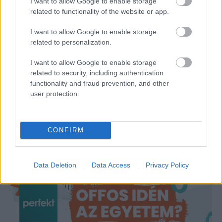
I want to allow Google to enable storage
related to functionality of the website or app.
I want to allow Google to enable storage
related to personalization.
I want to allow Google to enable storage
related to security, including authentication
functionality and fraud prevention, and other
user protection.
Miért legyél Munkavédelmi előadó?
2024. szeptember 18.
Perfekt Blog
CONFIRM
A munkavédelmi előadó olyan szakember, aki a
munkavédelem területén segíti a vállalatokat és
szervezeteket a munkavédelmi előírások betartásában,
Data Deletion
Data Access
Privacy Policy
munkavállalók biztonságának biztosításában. Ezt a
pozíciót azok választják, akik érdeklődnek a
munkabiztonság, a munkahelyi egészségvédelem,
valamint a…