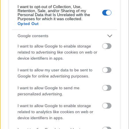
I want to opt-out of Collection, Use,
Retention, Sale, and/or Sharing of my
Personal Data that Is Unrelated with the
Purposes for which it was collected.
Opted Out
Google consents
I want to allow Google to enable storage
related to advertising like cookies on web or
device identifiers in apps.
Felmentéssel a Perfekt vállalkozási
I want to allow my user data to be sent to
mérlegképes könyvelő képzésbe?
Google for online advertising purposes.
2024. szeptember 30.
Perfekt Blog
I want to allow Google to send me
personalized advertising.
Ha gazdaságtudományi diplomával rendelkezel, és
érdekel a mérlegképes könyvelői szakma, a Perfektnél
I want to allow Google to enable storage
felmentési lehetőségek igénybevételével végezheted el...
related to analytics like cookies on web or
device identifiers in apps.