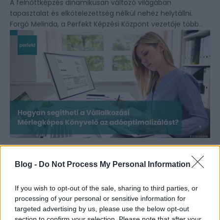
A felnőttképzés dinamikusan változó világában
tapasztalat és elkötelezettség nélkül nehéz helytállni.
Forgó Melinda, a Perfekt Képzési Központ vezetője több...
Hogyan segítheti a Vállalkozási
Mérlegképes Könyvelő az
Blog -
Do Not Process My Personal Information
Adóoptimalizálást?
2025. február 04.
Perfekt Blog
If you wish to opt-out of the sale, sharing to third parties, or
processing of your personal or sensitive information for
Egy jól képzett könyvelő nem csupán a napi pénzügyi
targeted advertising by us, please use the below opt-out
adminisztrációt végzi el, hanem stratégiai partnerként
section to confirm your selection. Please note that after your