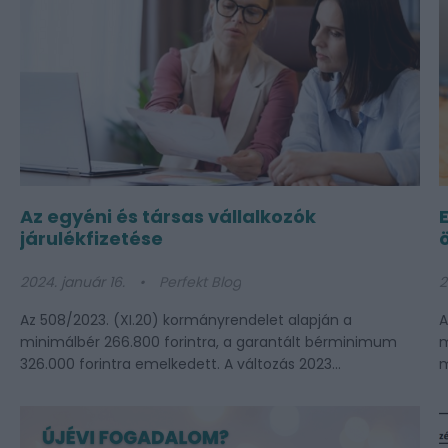
Az egyéni és társas vállalkozók
járulékfizetése
2024. január 16.
Perfekt Blog
2
Az 508/2023. (XI.20) kormányrendelet alapján a
A
minimálbér 266.800 forintra, a garantált bérminimum
m
326.000 forintra emelkedett. A változás 2023...
m