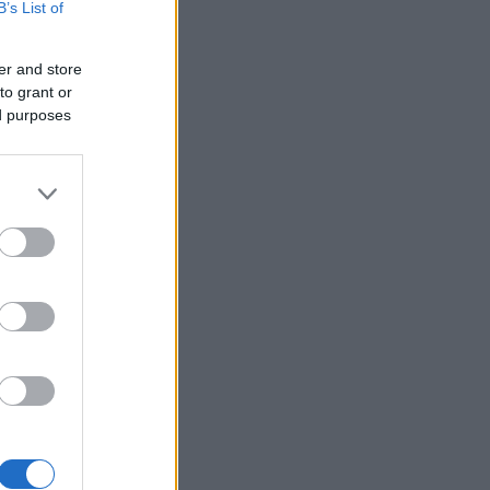
B’s List of
er and store
to grant or
ed purposes