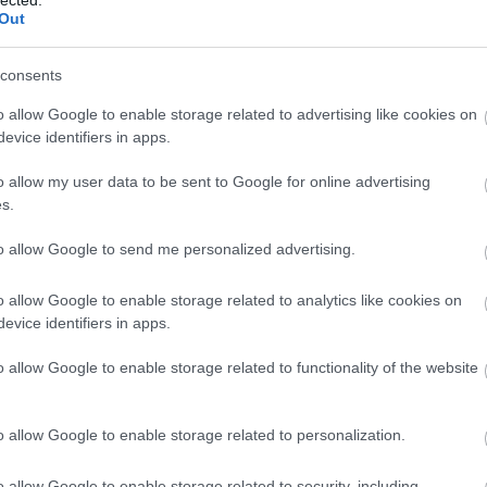
Out
consents
o allow Google to enable storage related to advertising like cookies on
evice identifiers in apps.
o allow my user data to be sent to Google for online advertising
KATA módosítások
s.
022. július 14.
Dr. Sztanó Imre
to allow Google to send me personalized advertising.
éhány hete írtam egy cikket „Egyre betegebb a Kata?
o allow Google to enable storage related to analytics like cookies on
i történt vele?” címmel. Magam sem gondoltam, hogy
evice identifiers in apps.
lyen gyorsan mindenki a KATA „gyógyítására” siet.
özismert, hogy a gazdaság kifehérítésének szándékával
o allow Google to enable storage related to functionality of the website
013.évben vezették be a kisadózók tételes adóját,
özismert nevén a KATÁT. Bevezetésének…
o allow Google to enable storage related to personalization.
o allow Google to enable storage related to security, including