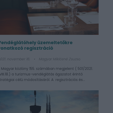
Vendéglátóhely üzemeltetőkre
vonatkozó regisztráció
021. november 16.
Magyar Miklósné Zsuzsa
 Magyar közlöny 155. számában megjelent ( 501/2021.
VIII.18.) a turizmus-vendéglátás ágazatot érintő
tratégiai célú módosításáról. A regisztrációs és...