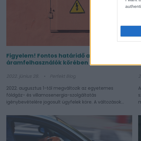
authenti
Figyelem! Fontos határidő a gáz és
áramfelhasználók körében
2022. június 28.
Perfekt Blog
2
2022. augusztus 1-től megváltozik az egyetemes
A
földgáz- és villamosenergia-szolgáltatás
s
igénybevételére jogosult ügyfelek köre. A változások...
m