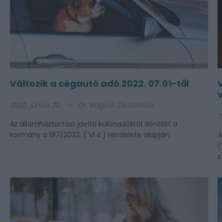
Változik a cégautó adó 2022. 07.01-től
2022. június 22.
Dr. Magyar Zsuzsanna
2
Az államháztartást javító különadókról döntött a
kormány a 197/2022. ( VI.4.) rendelete alapján.
A
(
s