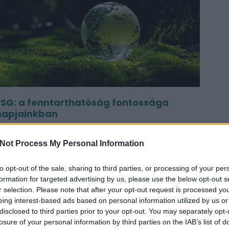
ESG: a fenntarthatóság fontossága
napjainkban
023. november 02.
Perfekt Blog
Not Process My Personal Information
z ESG (Environmental, Social , Governance)
zempontok fontossága egyre inkább felértékelődik a
to opt-out of the sale, sharing to third parties, or processing of your per
állalati világban. Célja, hogy az egyes gazdálkodó...
formation for targeted advertising by us, please use the below opt-out s
r selection. Please note that after your opt-out request is processed y
eing interest-based ads based on personal information utilized by us or
disclosed to third parties prior to your opt-out. You may separately opt-
losure of your personal information by third parties on the IAB’s list of