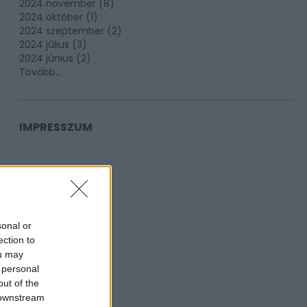
2024 november
(
8
)
2024 október
(
1
)
2024 szeptember
(
2
)
2024 július
(
3
)
2024 június
(
2
)
Tovább
...
IMPRESSZUM
sonal or
ection to
ou may
 personal
out of the
 downstream