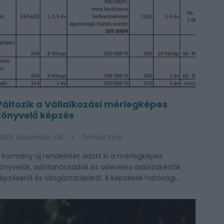
Változik a Vállalkozási mérlegképes
könyvelő képzés
023. december 08.
Perfekt Blog
 kormány új rendeletet adott ki a mérlegképes
önyvelők, adótanácsadók és okleveles adószakértők
épzéséről és vizsgáztatásáról. A képzések hatósági...