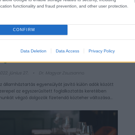
cation functionality and fraud prevention, and other user protection.
CONFIRM
Data Deletion
Data Access
Privacy Policy
Változik az egyszerűsített jogviszonyban
foglalkoztatottak közterhe
022. június 27.
Dr. Magyar Zsuzsanna
z államháztartás egyensúlyát javító külön adók között
zerepel az egyszerűsített foglalkoztatás keretében
unkát végző dolgozók fizetendő közteher változása...