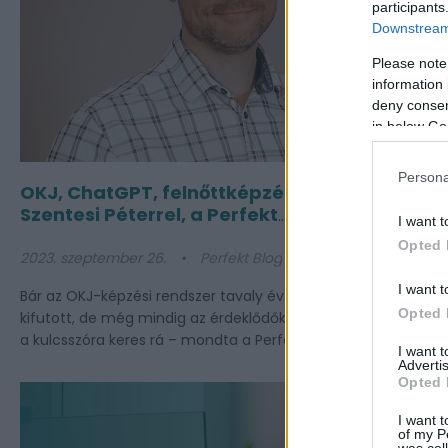
participants
Downstream 
Please note
information 
deny consent
in below Go
Persona
OKJ, ChatGPT, felnőttképzés: interjú
Szentesi Péterrel, a Perfekt
I want t
vezérigazgatójával
Opted 
2023. szeptember 26.
Perfekt Blog
2
I want t
Bár az OKJ-képzési rendszer tavaly év végén teljesen
S
Opted 
kifutott, de még mindig az érdeklődők 80 százaléka erre
i
a kulcsszóra keres rá – mondta a Perfekt Zrt...
u
I want 
Advertis
Opted 
I want t
of my P
was col