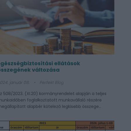
Egészségbiztosítási ellátások
összegének változása
024. január 08.
Perfekt Blog
z 508/2023. (XI.20) kormányrendelet alapján a teljes
unkaidőben foglalkoztatott munkavállaló részére
egállapított alapbér kötelező legkisebb összege...