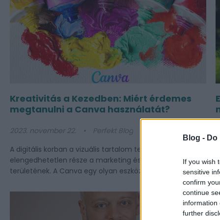
Kreativitás a Kezedben: Miért érdemes
megtanulni a Canva használatát?
2023. november 22.
Perfekt Blog
2
Blog -
Do 
A digitális korban a vizuális tartalom tervezése
A
elengedhetetlen része a marketing és a kommunikáció
s
If you wish 
területének. A Canva egy olyan eszköz, amely segít...
v
sensitive in
confirm you
continue se
information 
further disc