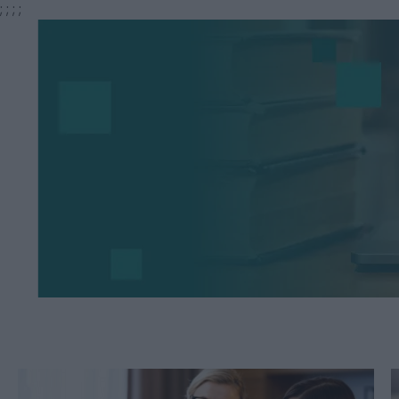
;
;
;
;