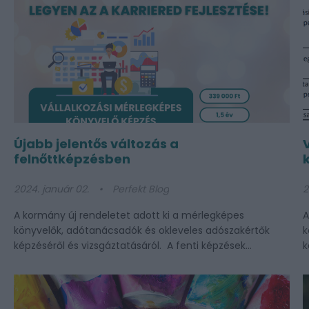
Újabb jelentős változás a
felnőttképzésben
2024. január 02.
Perfekt Blog
2
A kormány új rendeletet adott ki a mérlegképes
A
könyvelők, adótanácsadók és okleveles adószakértők
k
képzéséről és vizsgáztatásáról. A fenti képzések...
k