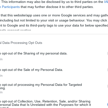
. This information may also be disclosed by us to third parties on the
IA
Participants
that may further disclose it to other third parties.
 that this website/app uses one or more Google services and may gath
including but not limited to your visit or usage behaviour. You may click 
 to Google and its third-party tags to use your data for below specifi
ogle consent section.
l Data Processing Opt Outs
Milyen szakképesítést szerezz, ha nem
vettek fel egyetemre?
o opt-out of the Sharing of my personal data.
In
023. augusztus 14.
Perfekt Blog
o opt-out of the Sale of my Personal Data.
okan úgy gondolják, hogy nem érdemes felsőoktatási
In
ntézménybe jelentkezniük, de előfordulhat, hogy az
tolsó hónapokban változik a véleményük, és mégis...
to opt-out of processing my Personal Data for Targeted
ing.
In
o opt-out of Collection, Use, Retention, Sale, and/or Sharing
ersonal Data that Is Unrelated with the Purposes for which it
lected.