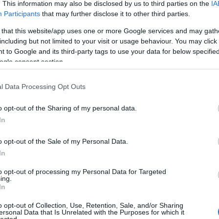
. This information may also be disclosed by us to third parties on the
IA
Participants
that may further disclose it to other third parties.
 that this website/app uses one or more Google services and may gath
including but not limited to your visit or usage behaviour. You may click 
 to Google and its third-party tags to use your data for below specifi
ogle consent section.
l Data Processing Opt Outs
Vállalkozási mérlegképes könyvelő
képzés idén még kedvező feltételekkel
o opt-out of the Sharing of my personal data.
In
024. november 19.
Perfekt Blog
o opt-out of the Sale of my Personal Data.
 kormány 2023-ban kiadott rendeletete szerint a
In
érlegképes könyvelők, adótanácsadók és okleveles
dószakértők képzési feltételei megváltoznak. Ez a...
to opt-out of processing my Personal Data for Targeted
ing.
In
o opt-out of Collection, Use, Retention, Sale, and/or Sharing
ersonal Data that Is Unrelated with the Purposes for which it
lected.