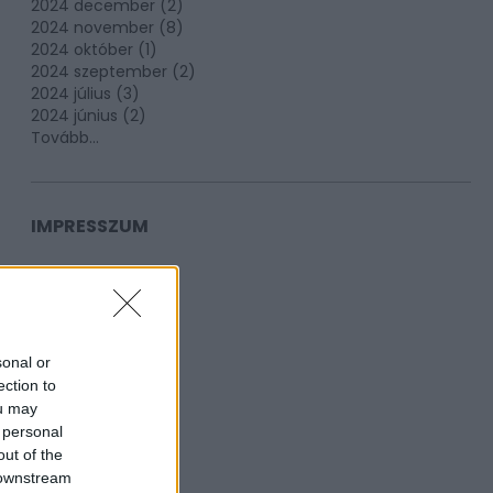
2024 december
(
2
)
2024 november
(
8
)
2024 október
(
1
)
2024 szeptember
(
2
)
2024 július
(
3
)
2024 június
(
2
)
Tovább
...
IMPRESSZUM
sonal or
ection to
ou may
 personal
out of the
 downstream