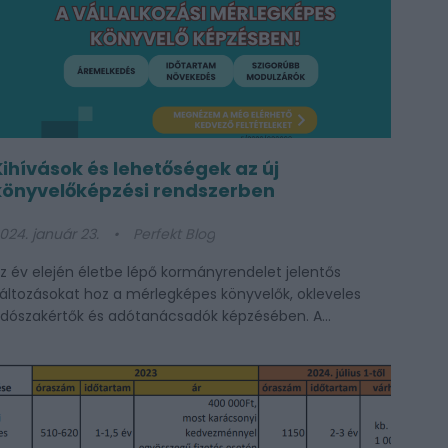
Kihívások és lehetőségek az új
könyvelőképzési rendszerben
024. január 23.
Perfekt Blog
z év elején életbe lépő kormányrendelet jelentős
áltozásokat hoz a mérlegképes könyvelők, okleveles
dószakértők és adótanácsadók képzésében. A...