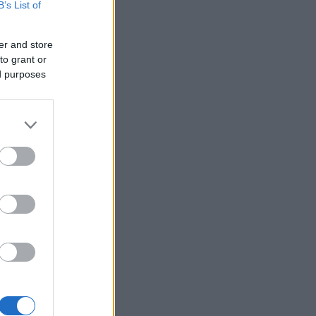
B’s List of
er and store
to grant or
ed purposes