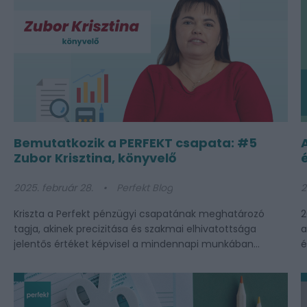
Bemutatkozik a PERFEKT csapata: #5
Zubor Krisztina, könyvelő
2025. február 28.
Perfekt Blog
2
Kriszta a Perfekt pénzügyi csapatának meghatározó
2
tagja, akinek precizitása és szakmai elhivatottsága
a
jelentős értéket képvisel a mindennapi munkában...
é