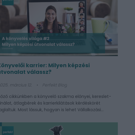
Könyvelői karrier: Milyen képzési
útvonalat válassz?
025. március 12.
Perfekt Blog
lőző cikkünkben a könyvelő szakma előnyei, kereslet-
ínálat, átlagbérek és karrierkilátások kérdéskörét
aglaltuk. Most lássuk, hogyan is lehet Vállalkozási...