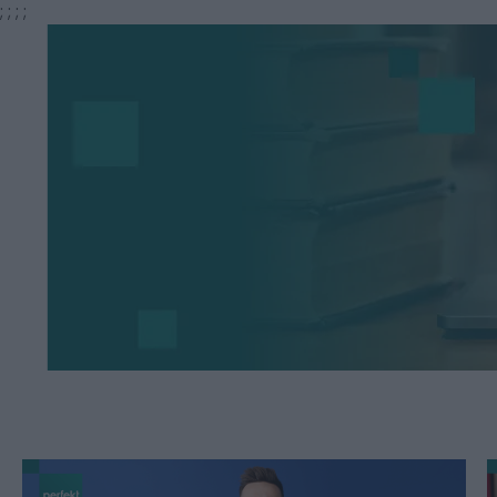
;
;
;
;