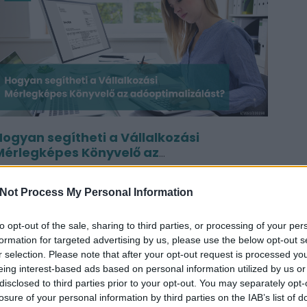
Hogyan segítheti a Vállalkozási
Mérlegképes Könyvelő az
Adóoptimalizálást?
025. február 04.
Perfekt Blog
Not Process My Personal Information
gy jól képzett könyvelő nem csupán a napi pénzügyi
dminisztrációt végzi el, hanem stratégiai partnerként
to opt-out of the sale, sharing to third parties, or processing of your per
ámogatja a vállalkozásokat az adóterhek...
formation for targeted advertising by us, please use the below opt-out s
r selection. Please note that after your opt-out request is processed y
eing interest-based ads based on personal information utilized by us or
disclosed to third parties prior to your opt-out. You may separately opt-
losure of your personal information by third parties on the IAB’s list of