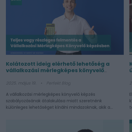
Kolátozott ideig elérhető lehetőség a
vállalkozási mérlegképes könyvelő
képzésben
2025. május 19.
Perfekt Blog
2
A vállalkozási mérlegképes könyvelő képzés
E
szabályozásának átalakulása miatt szeretnénk
k
különleges lehetőséget kínálni mindazoknak, akik a...
t