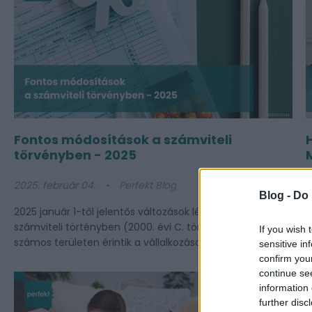
Fontos módosítások a számviteli
törvényben - 2025
2025. február 04.
Perfekt Blog
2
Blog -
Do 
2025 január 1-től jelentős változások léptek érvénybe a
E
számviteli történyben (2000. évi C. törvény), amelyek
a
If you wish 
számos területen érintik a vállalkozások beszámolási és...
t
sensitive in
confirm you
continue se
information 
further disc