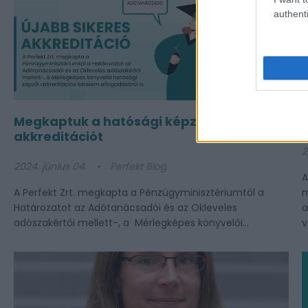
authenti
Megkaptuk a hatósági képzői
akkreditációt
2
2024. június 04.
Perfekt Blog
A
A Perfekt Zrt. megkapta a Pénzügyminisztériumtól a
m
Határozatot az Adótanácsadói és az Okleveles
a
adószakértői mellett-, a Mérlegképes könyvelői...
v
h
a