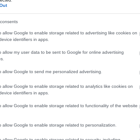
Out
consents
o allow Google to enable storage related to advertising like cookies on
evice identifiers in apps.
o allow my user data to be sent to Google for online advertising
Felmentéssel a Perfekt vállalkozási
s.
mérlegképes könyvelő képzésbe?
to allow Google to send me personalized advertising.
024. szeptember 30.
Perfekt Blog
o allow Google to enable storage related to analytics like cookies on
a gazdaságtudományi diplomával rendelkezel, és
evice identifiers in apps.
rdekel a mérlegképes könyvelői szakma, a Perfektnél
elmentési lehetőségek igénybevételével végezheted...
o allow Google to enable storage related to functionality of the website
o allow Google to enable storage related to personalization.
o allow Google to enable storage related to security, including